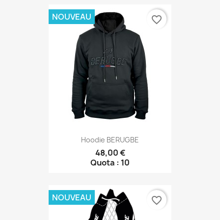
NOUVEAU
favorite_border
Hoodie BERUGBE
48,00 €
Quota : 10
NOUVEAU
favorite_border