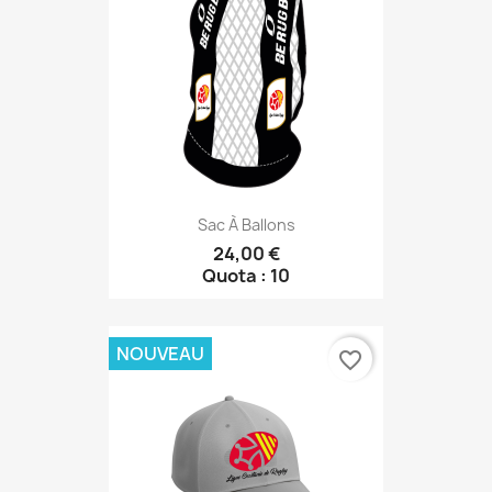
Sac À Ballons
24,00 €
Quota : 10
NOUVEAU
favorite_border